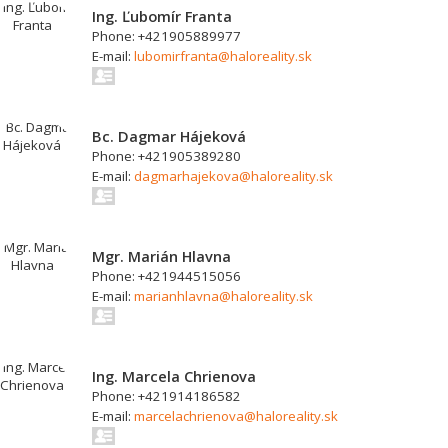
Ing. Ľubomír Franta
Phone: +421905889977
E-mail:
lubomirfranta@haloreality.sk
Bc. Dagmar Hájeková
Phone: +421905389280
E-mail:
dagmarhajekova@haloreality.sk
Mgr. Marián Hlavna
Phone: +421944515056
E-mail:
marianhlavna@haloreality.sk
Ing. Marcela Chrienova
Phone: +421914186582
E-mail:
marcelachrienova@haloreality.sk