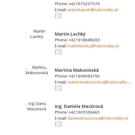
Phone: +421915207579
E-mail:
antonkupcik@haloreality.sk
Martin Lachký
Phone: +421918688283
E-mail:
martinlachky@haloreality.sk
Martina Makovinská
Phone: +421949683756
E-mail:
martinamakovinska@haloreality.sk
Ing. Daniela Mazúrová
Phone: +421905506465
E-mail:
danielamazurova@haloreality.sk