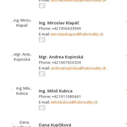
E-mail:
michalkamensky@haloreality.sk
Ing. Miroslav Klapáč
Phone: +421950433990
E-mail:
miroslavklapac@haloreality.sk
Mgr. Andrea Kopinská
Phone: +421907920359
E-mail:
andreakopinska@haloreality.sk
Ing. Miloš Kubica
Phone: +421911080441
E-mail:
miloskubica@haloreality.sk
Dana Kupčíková