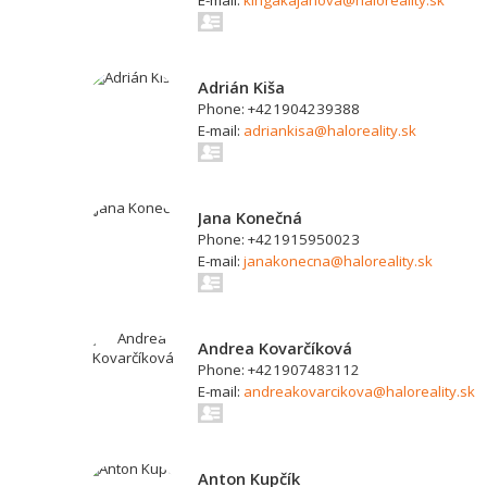
E-mail:
kingakajanova@haloreality.sk
Adrián Kiša
Phone: +421904239388
E-mail:
adriankisa@haloreality.sk
Jana Konečná
Phone: +421915950023
E-mail:
janakonecna@haloreality.sk
Andrea Kovarčíková
Phone: +421907483112
E-mail:
andreakovarcikova@haloreality.sk
Anton Kupčík