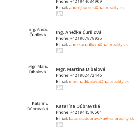
Phone: +421944634909
E-mail:
andrejburnek@haloreality.sk
Ing. Anežka Čurillová
Phone: +421907979935
E-mail:
anezkacurillova@haloreality.sk
Mgr. Martina Dibalová
Phone: +421902472446
E-mail:
martinadibalova@haloreality.sk
Katarína Dúbravská
Phone: +421944546504
E-mail:
katarinadubravska@haloreality.sk