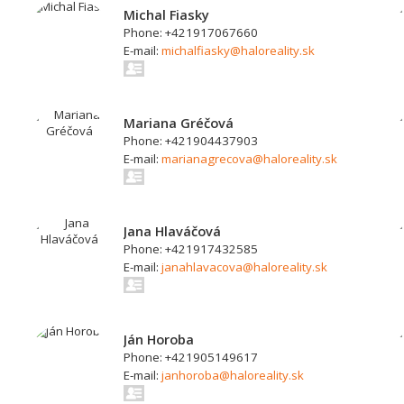
Michal Fiasky
Phone: +421917067660
E-mail:
michalfiasky@haloreality.sk
Mariana Gréčová
Phone: +421904437903
E-mail:
marianagrecova@haloreality.sk
Jana Hlaváčová
Phone: +421917432585
E-mail:
janahlavacova@haloreality.sk
Ján Horoba
Phone: +421905149617
E-mail:
janhoroba@haloreality.sk