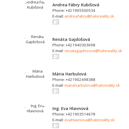
Andrea Fábry Kubišová
Phone: +421905500534
E-mail:
andreafabry@haloreality.sk
Renáta Gajdošová
Phone: +421940303698
E-mail:
renatagajdosova@haloreality.sk
Mária Harbulová
Phone: +421902498388
E-mail:
mariaharbulova@haloreality.sk
Ing. Eva Hlavnová
Phone: +421903514678
E-mail:
evahlavnova@haloreality.sk