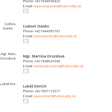
Phone: +421944936425
E-mail:
tatjanacapanda@haloreality.sk
Ľudovít Danko
Phone: +421944095767
E-mail:
ludovitdanko@haloreality.sk
Mgr. Martina Drozdová
Phone: +421948626346
E-mail:
martinadrozdova@haloreality.sk
Lukáš Emrich
Phone: +421907115577
E-mail:
lukasemrich@haloreality.sk