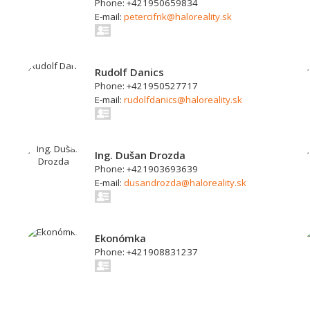
Phone: +421950659834
E-mail:
petercifrik@haloreality.sk
Rudolf Danics
Phone: +421950527717
E-mail:
rudolfdanics@haloreality.sk
Ing. Dušan Drozda
Phone: +421903693639
E-mail:
dusandrozda@haloreality.sk
Ekonómka
Phone: +421908831237