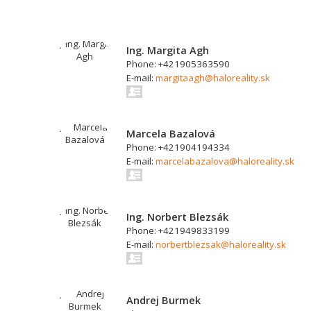
Ing. Margita Agh
Phone: +421905363590
E-mail:
margitaagh@haloreality.sk
Marcela Bazalová
Phone: +421904194334
E-mail:
marcelabazalova@haloreality.sk
Ing. Norbert Blezsák
Phone: +421949833199
E-mail:
norbertblezsak@haloreality.sk
Andrej Burmek