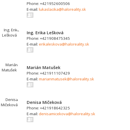
Phone: +421952600506
E-mail:
lukaslacika@haloreality.sk
Ing. Erika Lešková
Phone: +421908475345
E-mail:
erikaleskova@haloreality.sk
Marián Matušek
Phone: +421911107429
E-mail:
marianmatusek@haloreality.sk
Denisa Mičeková
Phone: +421918642325
E-mail:
denisamicekova@haloreality.sk