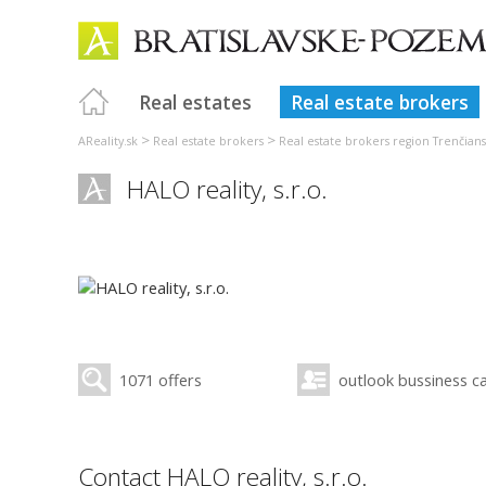
Real estates
Real estate brokers
>
>
AReality.sk
Real estate brokers
Real estate brokers region Trenčian
HALO reality, s.r.o.
1071 offers
outlook bussiness c
Contact HALO reality, s.r.o.