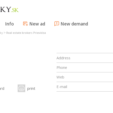
Info
New ad
New demand
>
sky
Real estate brokers Prievidza
Address
Phone
Web
E-mail
ard
print