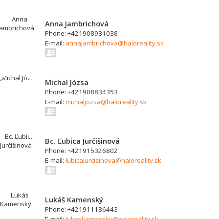
Anna Jambrichová
Phone: +421908931038
E-mail:
annajambrichova@haloreality.sk
Michal Józsa
Phone: +421908834353
E-mail:
michaljozsa@haloreality.sk
Bc. Ľubica Jurčišinová
Phone: +421915326802
E-mail:
lubicajurcisinova@haloreality.sk
Lukáš Kamenský
Phone: +421911186443