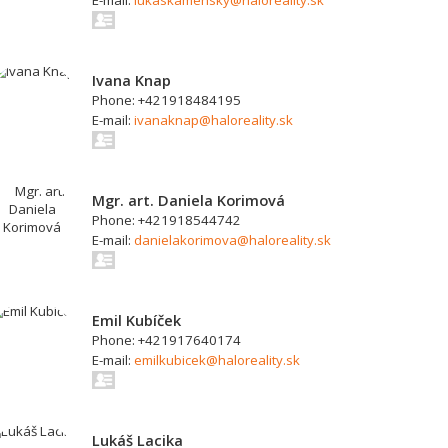
E-mail:
lukaskamensky@haloreality.sk
Ivana Knap
Phone: +421918484195
E-mail:
ivanaknap@haloreality.sk
Mgr. art. Daniela Korimová
Phone: +421918544742
E-mail:
danielakorimova@haloreality.sk
Emil Kubíček
Phone: +421917640174
E-mail:
emilkubicek@haloreality.sk
Lukáš Lacika