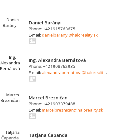
Daniel Barányi
Phone: +421915763675
E-mail:
danielbaranyi@haloreality.sk
Ing. Alexandra Bernátová
Phone: +421908762935
E-mail:
alexandrabernatova@haloreality.sk
Marcel Brezničan
Phone: +421903379488
E-mail:
marcelbreznican@haloreality.sk
Tatjana Čapanda