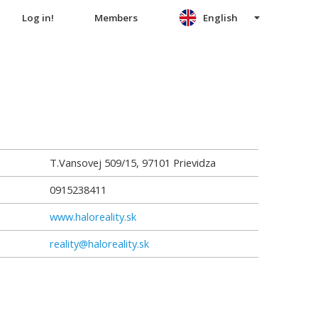
Log in!
Members
English
T.Vansovej 509/15
,
97101
Prievidza
0915238411
www.haloreality.sk
reality@haloreality.sk