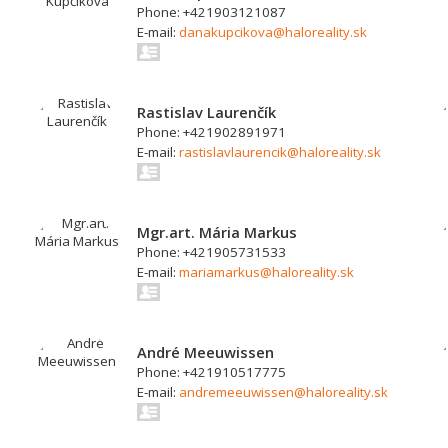
Phone: +421903121087
E-mail:
danakupcikova@haloreality.sk
Rastislav Laurenčík
Phone: +421902891971
E-mail:
rastislavlaurencik@haloreality.sk
Mgr.art. Mária Markus
Phone: +421905731533
E-mail:
mariamarkus@haloreality.sk
André Meeuwissen
Phone: +421910517775
E-mail:
andremeeuwissen@haloreality.sk