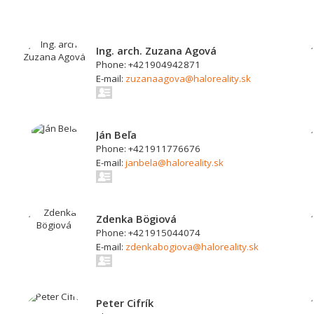
Ing. arch. Zuzana Agová
Phone: +421904942871
E-mail:
zuzanaagova@haloreality.sk
Ján Beľa
Phone: +421911776676
E-mail:
janbela@haloreality.sk
Zdenka Bögiová
Phone: +421915044074
E-mail:
zdenkabogiova@haloreality.sk
Peter Cifrík